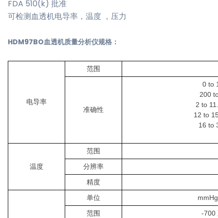
FDA 510(k) 批准
可检测血透机电导率，温度 ，压力
HDM97BO血透机质量分析仪规格：
范围
0 to
200 t
电导率
2 to 1
准确性
12 to 1
16 to
范围
温度
分辨率
精度
单位
mmHg
范围
-700